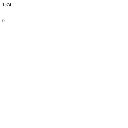
1c74
0