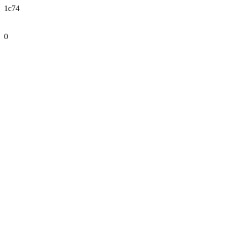
1c74
0