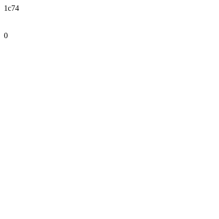
1c74
0