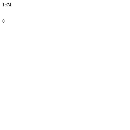
1c74
0