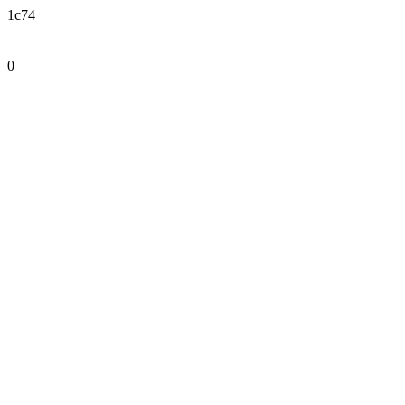
1c74
0